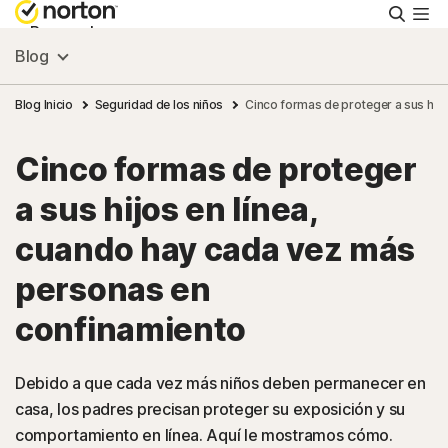
Busca
Personal
Blog
Pequeñas empresas
Blog Inicio
Seguridad de los niños
Cinco formas de proteger a sus hij
Cinco formas de proteger
Recursos
a sus hijos en línea,
Soporte
cuando hay cada vez más
personas en
Prueba gratis
confinamiento
Hispanoamérica
Debido a que cada vez más niños deben permanecer en
casa, los padres precisan proteger su exposición y su
Iniciar sesión
comportamiento en línea. Aquí le mostramos cómo.