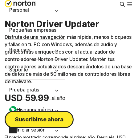
Busca
Personal
Norton Driver Updater
Pequeñas empresas
Disfruta de una navegación más rápida, menos bloqueos
y fallas en tu PC con Windows, además de audio y
Recursos
gráficos más enriquecidos con el actualizador de
controladores Norton Driver Updater. Mantén tus
controladores actualizados descargándolos de una base
Soporte
de datos de más de 50 millones de controladores libres
de malware.
Prueba gratis
USD 59.99
al año
Hispanoamérica
Suscribirse ahora
Iniciar sesión
El precio mostrado corresponde al primer año. Después, USD