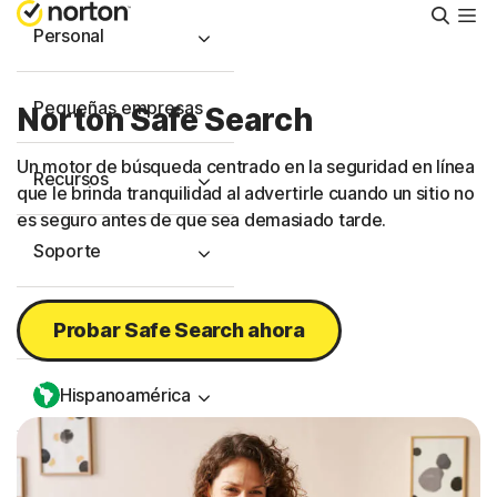
Busca
Personal
Pequeñas empresas
Norton Safe Search
Un motor de búsqueda centrado en la seguridad en línea
Recursos
que le brinda tranquilidad al advertirle cuando un sitio no
es seguro antes de que sea demasiado tarde.
Soporte
Prueba gratis
Probar Safe Search ahora
Hispanoamérica
Iniciar sesión