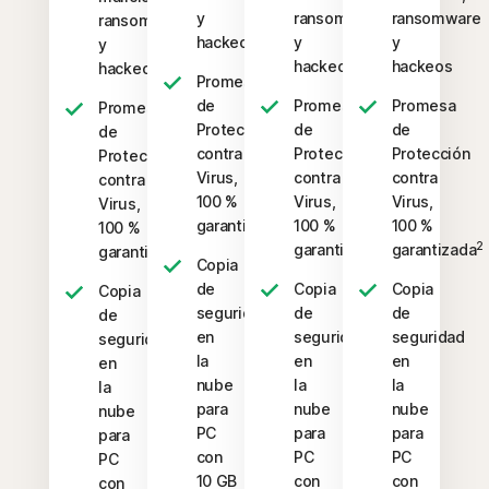
y
ransomware
ransomware
ransomware
hackeos
y
y
y
hackeos
hackeos
hackeos
Promesa
de
Promesa
Promesa
Promesa
Protección
de
de
de
contra
Protección
Protección
Protección
Virus,
contra
contra
contra
100 %
Virus,
Virus,
Virus,
2
garantizada
100 %
100 %
100 %
2
2
garantizada
garantizada
2
garantizada
Copia
de
Copia
Copia
Copia
seguridad
de
de
de
en
seguridad
seguridad
seguridad
la
en
en
en
nube
la
la
la
para
nube
nube
nube
PC
para
para
para
con
PC
PC
PC
10 GB
con
con
con