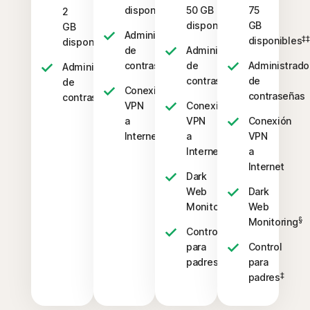
‡‡,4
disponibles
50 GB
75
2
‡‡,4
disponibles
GB
GB
Administrador
‡‡
disponibles
‡‡,4
disponibles
de
Administrador
contraseñas
de
Administrado
Administrador
contraseñas
de
de
Conexión
contraseñas
contraseñas
VPN
Conexión
a
VPN
Conexión
Internet
a
VPN
Internet
a
Internet
Dark
Web
Dark
§
Monitoring
Web
§
Monitoring
Control
para
Control
‡
padres
para
‡
padres