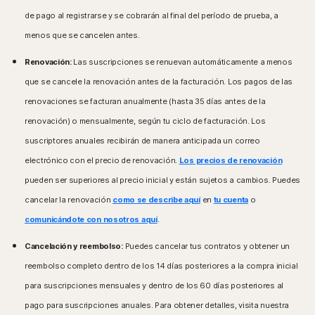
Compatible con Microsoft Windows 11
Microsoft Windows 7 (32 y 64 bits) con Service Pack 1
Microsoft Windows 10 (todas las versiones).
de pago al registrarse y se cobrarán al final del período de prueba, a
(SP 1) o posterior.
Microsoft Windows 8/8.1 (todas las versiones). Algunas
menos que se cancelen antes.
funciones de protección no están disponibles en el
Sistemas operativos Mac®
modo de navegación de la pantalla de inicio de
Renovación:
Las suscripciones se renuevan automáticamente a menos
Mac que ejecute la versión actual y hasta las dos
Windows 8.
anteriores de Apple® macOS.
que se cancele la renovación antes de la facturación. Los pagos de las
Microsoft Windows 7 (todas las versiones) con Service
Pack 1 (SP 1) o posterior con soporte de SHA2
renovaciones se facturan anualmente (hasta 35 días antes de la
Sistemas operativos Android™
renovación) o mensualmente, según tu ciclo de facturación. Los
Android versión 10.0 o posterior La app Google Play
Sistemas operativos Mac®
debe estar instalada.
suscriptores anuales recibirán de manera anticipada un correo
MacOS 10.13 o posterior.
Google TV con sistema operativo Android TV OS 10.0
Funciones no disponibles: Copia de seguridad en la
electrónico con el precio de renovación.
Los precios de renovación
o posterior.
nube de Norton, Control para padres de Norton y
pueden ser superiores al precio inicial y están sujetos a cambios. Puedes
Norton SafeCam.
Sistemas operativos iOS
cancelar la renovación
como se describe aquí
en
tu cuenta
o
Dispositivos iPhone o iPad que ejecuten la versión
Sistemas operativos Android™
comunicándote con nosotros aquí
.
actual o hasta dos versiones anteriores de Apple® iOS.
Android 10.0 o posterior. Debe tener instalada la
Apple TV con la versión actual y anterior de Apple®
Cancelación y reembolso:
aplicación Google Play. No se admite el modo
Puedes cancelar tus contratos y obtener un
tvOS.
multiusuario.
reembolso completo dentro de los 14 días posteriores a la compra inicial
Sistemas operativos Fire OS
para suscripciones mensuales y dentro de los 60 días posteriores al
Sistemas operativos iOS
Dispositivo Amazon Fire TV que ejecute Fire OS 8 o
pago para suscripciones anuales. Para obtener detalles, visita nuestra
Dispositivos iPhone o iPad que ejecuten la versión
posteriores.