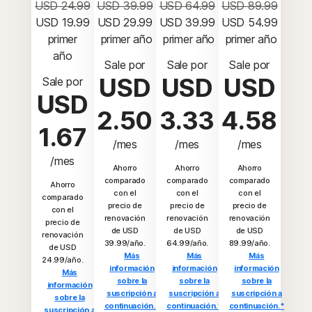
USD 24.99
USD 39.99
USD 64.99
USD 89.99
USD 19.99
USD 29.99
USD 39.99
USD 54.99
 primer 
 primer año
 primer año
 primer año
año
Sale por
Sale por
Sale por
USD
USD
USD
Sale por
USD
2.50
3.33
4.58
1.67
/mes
/mes
/mes
/mes
Ahorro
Ahorro
Ahorro
comparado
comparado
comparado
Ahorro
con el
con el
con el
comparado
precio de
precio de
precio de
con el
renovación
renovación
renovación
precio de
de USD
de USD
de USD
renovación
39.99/año.
64.99/año.
89.99/año.
de USD
Más
Más
Más
24.99/año.
información
información
información
Más
sobre la
sobre la
sobre la
información
suscripción a
suscripción a
suscripción a
sobre la
continuación.*
continuación.*
continuación.*
suscripción a