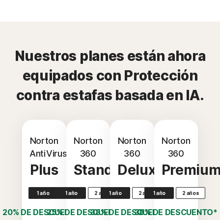
Nuestros planes están ahora
equipados con Protección
contra estafas basada en IA.
Norton
Norton
Norton
Norton
AntiVirus
360
360
360
Plus
Standard
Deluxe
Premiu
1 año
1 año
2 años
1 año
2 años
1 año
2 años
20% DE DESCUENTO*
25% DE DESCUENTO*
38% DE DESCUENTO*
38% DE DESCUENTO*