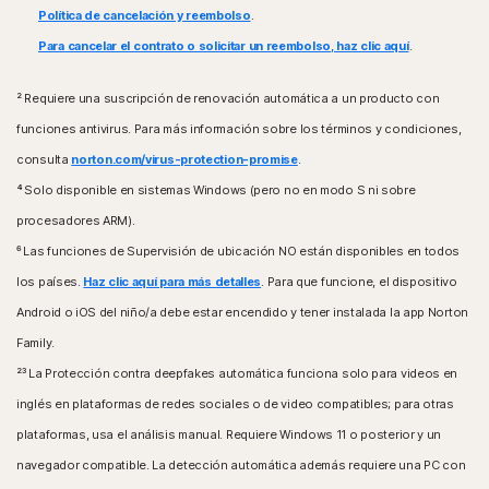
actual de Apple® iOS o hasta dos versiones anteriores.
Política de cancelación y reembolso
.
Extensión del navegador
Para cancelar el contrato o solicitar un reembolso, haz clic aquí
.
Google Chrome
Microsoft Edge para Windows
²
Requiere una suscripción de renovación automática a un producto con
Mozilla Firefox
funciones antivirus. Para más información sobre los términos y condiciones,
consulta
norton.com/virus-protection-promise
.
⁴
Solo disponible en sistemas Windows (pero no en modo S ni sobre
procesadores ARM).
⁶
Las funciones de Supervisión de ubicación NO están disponibles en todos
los países.
Haz clic aquí para más detalles
. Para que funcione, el dispositivo
Android o iOS del niño/a debe estar encendido y tener instalada la app Norton
Family.
²³
La Protección contra deepfakes automática funciona solo para videos en
inglés en plataformas de redes sociales o de video compatibles; para otras
plataformas, usa el análisis manual. Requiere Windows 11 o posterior y un
navegador compatible. La detección automática además requiere una PC con