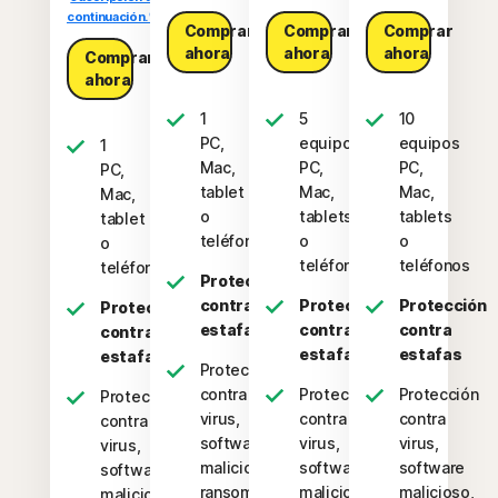
continuación.*
Comprar
Comprar
Comprar
ahora
ahora
ahora
Comprar
ahora
1
5
10
PC,
equipos
equipos
1
Mac,
PC,
PC,
PC,
tablet
Mac,
Mac,
Mac,
o
tablets
tablets
tablet
teléfono
o
o
o
teléfonos
teléfonos
teléfono
Protección
contra
Protección
Protección
Protección
estafas
contra
contra
contra
estafas
estafas
estafas
Protección
contra
Protección
Protección
Protección
virus,
contra
contra
contra
software
virus,
virus,
virus,
malicioso,
software
software
software
ransomware
malicioso,
malicioso,
malicioso,