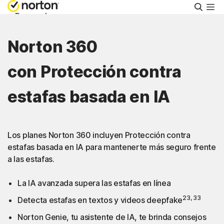
Busca
Personal
Norton 360
Pequeñas empresas
con Protección contra
Recursos
estafas basada en IA
Soporte
Los planes Norton 360 incluyen Protección contra
Prueba gratis
estafas basada en IA para mantenerte más seguro frente
a las estafas.
Hispanoamérica
La IA avanzada supera las estafas en línea
23, 33
Detecta estafas en textos y videos deepfake
Iniciar sesión
Norton Genie, tu asistente de IA, te brinda consejos