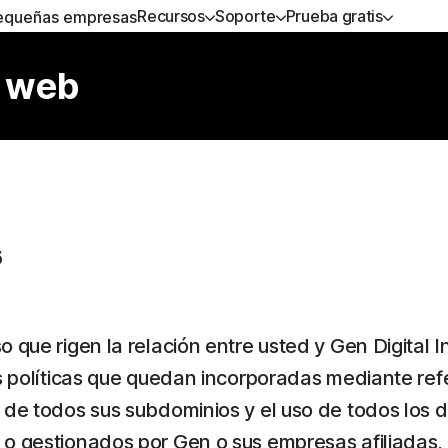
Recursos
Soporte
Prueba gratis
equeñas empresas
DA
PLANES TODO EN UNO
BLOG DE NORTON
PRUEBA GRATIS
APRENDER
SEGURIDAD DEL DIS
o web
rte al cliente
Norton 360 Premium
Recursos de privacidad
Pruebas gratuitas
Cómo renovar
Norton AntiVirus Plus
Norton 360 Deluxe
Servicios Premium
Norton Mobile Security
Android™
Norton 360 Standard
Norton Mobile Security
5
Norton 360 for Gamers
 que rigen la relación entre usted y Gen Digital I
Todos los productos y servicios
as políticas que quedan incorporadas mediante ref
so de todos sus subdominios y el uso de todos los
o gestionados por Gen o sus empresas afiliadas, l