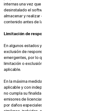
internas una vez que usted haya eliminado o
desinstalado el software. Usted es responsable de
almacenar y realizar copias de seguridad de su
contenido antes de la terminación.
Limitación de responsabilidad
En algunos estados y países no se permite la limitación o
exclusión de responsabilidad por daños fortuitos o
emergentes, por lo que es posible que, en su caso, la
limitación o exclusión establecida a continuación no sea
aplicable.
En la máxima medida permitida por la legislación
aplicable y con independencia de que cualquier recurso
no cumpla su finalidad esencial, ni Gen ni nuestros
emisores de licencias serán responsables frente a usted
por daños especiales, consecuentes, indirectos o