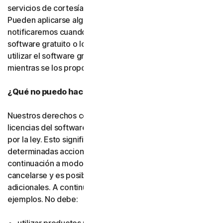
servicios de cortesía, salvo que indiquemos lo contrario.
Pueden aplicarse algunas limitaciones, y se las
notificaremos cuando pongamos a su disposición el
software gratuito o los servicios de cortesía. Puede
utilizar el software gratuito y los servicios de cortesía
mientras se los proporcionemos.
¿Qué no puedo hacer con el software y los servicios?
Nuestros derechos como titulares o emisores de
licencias del software y los servicios están protegidos
por la ley. Esto significa que, si usted realiza
determinadas acciones, como las que se indican a
continuación a modo de ejemplo, su suscripción puede
cancelarse y es posible que debamos adoptar medidas
adicionales. A continuación, se incluyen algunos
ejemplos. No debe: