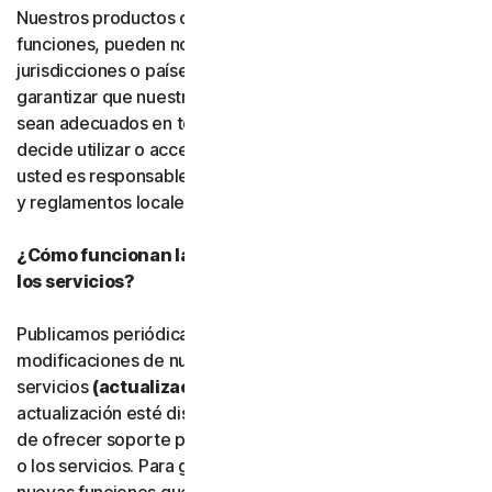
Nuestros productos o servicios, o determinadas
funciones, pueden no estar disponibles en todas las
jurisdicciones o países, y no podemos declarar ni
garantizar que nuestro software, servicios o contenido
sean adecuados en todos los países o jurisdicciones. Si
decide utilizar o acceder a nuestro software o servicios,
usted es responsable de cumplir todas las leyes, normas
y reglamentos locales aplicables.
¿Cómo funcionan las actualizaciones del software y
los servicios?
Publicamos periódicamente mejoras, ampliaciones y
modificaciones de nuestro software y
servicios
(actualizaciones)
. Una vez que una
actualización esté disponible, es posible que dejemos
de ofrecer soporte para la versión anterior del software
o los servicios. Para garantizar que pueda utilizar las