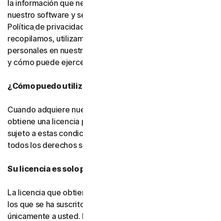
la información que necesitamos para proporcionarle
nuestro software y servicios. Le rogamos que lea nuestra
Política
de privacidad, ya que explica cómo y por qué
recopilamos, utilizamos y compartimos sus datos
personales en nuestros sitios web, productos y servicios,
y cómo puede ejercer sus derechos sobre sus datos.
¿Cómo puedo utilizar el software y los servicios?
Cuando adquiere nuestro software y servicios, solo
obtiene una licencia para utilizarlos con un fin limitado y
sujeto a estas condiciones. Seguimos siendo titulares de
todos los derechos sobre el software y los servicios.
Su licencia es solo para usted:
La licencia que obtiene para el software y los servicios a
los que se ha suscrito le pertenece a usted, y
únicamente a usted. No puede transferir esa licencia a