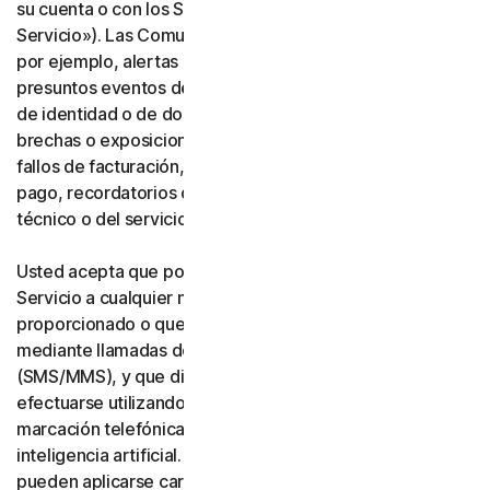
su cuenta o con los Servicios («Comunicaciones del
Servicio»). Las Comunicaciones del Servicio incluyen,
por ejemplo, alertas de identidad o de transacciones,
presuntos eventos de fraude o seguridad, verificación
de identidad o de dos factores, notificaciones de
brechas o exposiciones de datos, notificaciones de
fallos de facturación, actualizaciones de métodos de
pago, recordatorios de renovación y avisos de soporte
técnico o del servicio.
Usted acepta que podamos realizar Comunicaciones del
Servicio a cualquier número de teléfono que nos haya
proporcionado o que nos proporcione en el futuro
mediante llamadas de voz o mensajes de texto
(SMS/MMS), y que dichas llamadas o mensajes puedan
efectuarse utilizando un sistema automático de
marcación telefónica, una voz artificial o pregrabada, o
inteligencia artificial. Usted reconoce y acepta que
pueden aplicarse cargos por mensajería y datos.