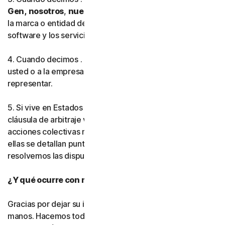
Gen,
nosotros
,
nuestro
o
nos
, esto hace referencia a
la marca o entidad de Gen Digital que proporciona el
software y los servicios en su región.
4. Cuando decimos . .
usted
o
su
, esto hace referencia a
usted o a la empresa o entidad que está autorizado a
representar.
5. Si vive en Estados Unidos, asegúrese de leer nuestra
cláusula de arbitraje vinculante y la renuncia a las
acciones colectivas más adelante en este acuerdo. En
ellas se detallan puntos muy importantes sobre cómo
resolvemos las disputas.
¿Y qué ocurre con mi privacidad?
Gracias por dejar su información personal en nuestras
manos. Hacemos todo lo posible por utilizar únicamente