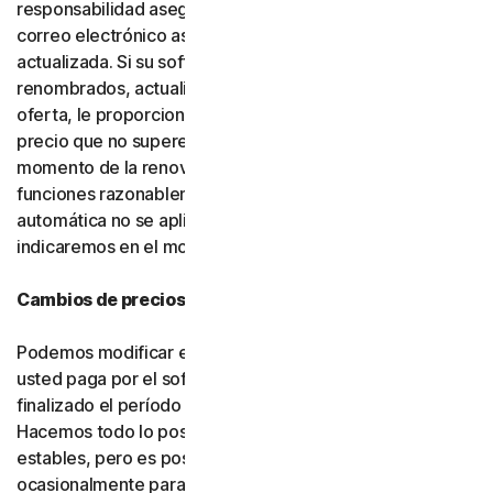
responsabilidad asegurarse de que la dirección de
correo electrónico asociada a su cuenta esté
actualizada. Si su software o servicios han sido
renombrados, actualizados o sustituidos por una nueva
oferta, le proporcionaremos dicha nueva oferta a un
precio que no supere su precio de renovación en el
momento de la renovación, siempre que cuente con
funciones razonablemente comparables. Si la renovación
automática no se aplica en su ubicación, se lo
indicaremos en el momento de la compra.
Cambios de precios
Podemos modificar en cualquier momento el precio que
usted paga por el software o los servicios una vez
finalizado el período introductorio (si corresponde).
Hacemos todo lo posible por mantener nuestros precios
estables, pero es posible que debamos modificarlos
ocasionalmente para incorporar mejoras a los servicios