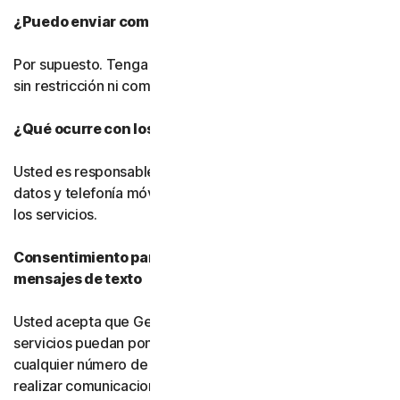
¿Puedo enviar comentarios?
Por supuesto. Tenga en cuenta que podremos utilizarlos
sin restricción ni compensación alguna.
¿Qué ocurre con los cargos por datos?
Usted es responsable de pagar todos los cargos por
datos y telefonía móvil asociados al uso del software y
los servicios.
Consentimiento para llamadas telefónicas y
mensajes de texto
Usted acepta que Gen, sus filiales y sus proveedores de
servicios puedan ponerse en contacto con usted en
cualquier número de teléfono que nos proporcione para
realizar comunicaciones informativas relacionadas con