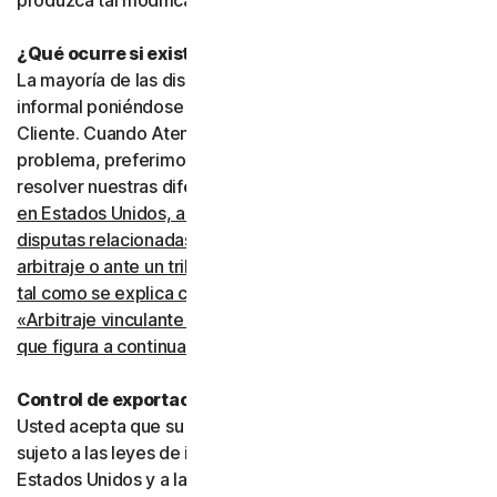
produzca tal modificación.
¿Qué ocurre si existe una disputa?
La mayoría de las disputas pueden resolverse de manera
informal poniéndose en contacto con Atención al
Cliente. Cuando Atención al Cliente no pueda resolver el
problema, preferimos recurrir al arbitraje para intentar
resolver nuestras diferencias.
Sin embargo, si usted vive
en Estados Unidos, acepta resolver todas las
disputas relacionadas con este acuerdo mediante
arbitraje o ante un tribunal de reclamaciones menores,
tal como se explica con más detalle en la sección
«Arbitraje vinculante y renuncia a acciones colectivas»
que figura a continuación
.
Control de exportaciones
Usted acepta que su uso de los Servicios puede estar
sujeto a las leyes de importación y exportación de los
Estados Unidos y a las leyes de otros países en los que la