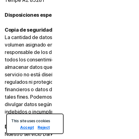
Tempe AZ 85281
Disposiciones específicas del producto:
Copia de seguridad en la nube o en línea
La cantidad de datos que puede almacenar se limita al
volumen asignado en su plan. Usted es el único
responsable de los datos que almacene y debe obtener
todos los consentimientos necesarios antes de
almacenar datos que pertenezcan a terceros. Este
servicio no está diseñado para almacenar datos
regulados ni protegidos, como datos de servicios
financieros o datos de salud, y no debe utilizarse con
tales fines. Podemos supervisar, revisar, conservar y
divulgar datos según lo exija la ley o para investigar usos
indebidos o incumplimientos.
This site uses cookies
Dark Web Monitoring
Accept
Reject
Nuestro servicio Dark Web Monitoring no está disponible