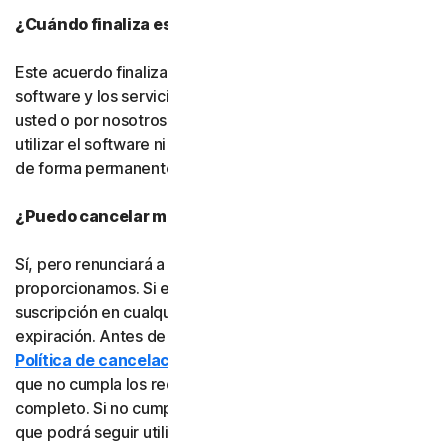
¿Cuándo finaliza este acuerdo?
Este acuerdo finalizará cuando su derecho a acceder al
software y los servicios expire o sea rescindido por
usted o por nosotros. Una vez finalizado, ya no podrá
utilizar el software ni los servicios y deberá eliminarlos
de forma permanente de sus dispositivos.
¿Puedo cancelar mi suscripción?
Sí, pero renunciará a toda la protección en línea que le
proporcionamos. Si está seguro, puede cancelar su
suscripción en cualquier momento antes de su fecha de
expiración. Antes de cancelarla, consulte nuestra
Política de cancelación y reembolso
, ya que es posible
que no cumpla los requisitos para recibir un reembolso
completo. Si no cumple los requisitos, la buena noticia es
que podrá seguir utilizando el software y los servicios