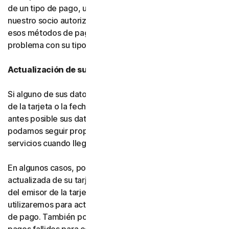
de un tipo de pago, usted nos autoriza a nosotros (o a
nuestro socio autorizado) a cargar automáticamente
esos métodos de pago alternativos si se produce algún
problema con su tipo de pago principal.
Actualización de sus datos de pago
Si alguno de sus datos de pago cambia (como el número
de la tarjeta o la fecha de vencimiento), actualice lo
antes posible sus datos de pago en su cuenta, para que
podamos seguir proporcionándole el software y los
servicios cuando llegue el momento de la renovación.
En algunos casos, podemos recibir información
actualizada de su tarjeta de crédito o débito por parte
del emisor de la tarjeta o de la red de tarjetas, y la
utilizaremos para actualizar automáticamente sus datos
de pago. También podemos volver a intentar procesar