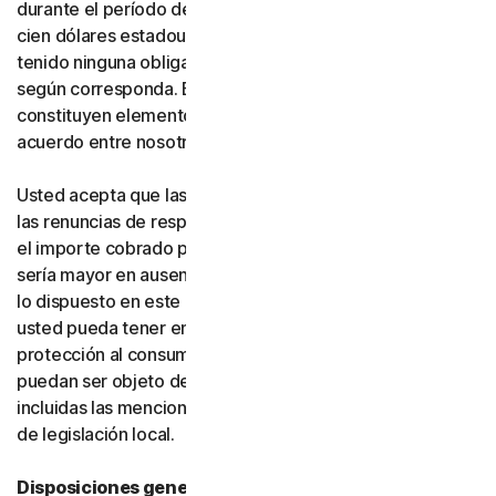
durante el período de suscripción correspondiente, o
cien dólares estadounidenses (100 USD) si usted no ha
tenido ninguna obligación de pago frente a nosotros,
según corresponda. Estas exclusiones y limitaciones
constituyen elementos fundamentales de la base del
acuerdo entre nosotros y usted.
Usted acepta que las limitaciones de responsabilidad y
las renuncias de responsabilidad de esta sección reflejan
el importe cobrado por el software y los servicios, que
sería mayor en ausencia de dichas limitaciones. Nada de
lo dispuesto en este acuerdo limita los derechos que
usted pueda tener en virtud de las leyes vigentes de
protección al consumidor u otras leyes aplicables que no
puedan ser objeto de renuncia en su jurisdicción,
incluidas las mencionadas específicamente en la sección
de legislación local.
Disposiciones generales