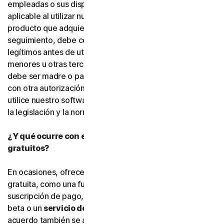
empleadas o sus dispositivos. Debe cumplir la legislación
aplicable al utilizar nuestro software y servicios. Si el
producto que adquiere incluye funciones de
seguimiento, debe contar con el derecho y la autoridad
legítimos antes de utilizarlas para rastrear o supervisar a
menores u otras terceras personas. Esto significa que
debe ser madre o padre, tutor o tutora legal, o contar
con otra autorización legal. Gen Digital exige que usted
utilice nuestro software y servicios de conformidad con
la legislación y la normativa aplicables.
¿Y qué ocurre con el software y los servicios
gratuitos?
En ocasiones, ofrecemos software y servicios de forma
gratuita, como una función adicional dentro de una
suscripción de pago, una versión preliminar, software
beta o un
servicio de cortesía
. Las condiciones de este
acuerdo también se aplican al
software gratuito
y a los