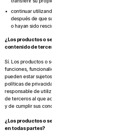
transferir su propiedad); ni
continuar utilizando el software o los servicios
después de que sus derechos de uso hayan expirado
o hayan sido rescindidos.
¿Los productos o servicios incluyen funciones o
contenido de terceros?
Sí. Los productos o servicios pueden incorporar
funciones, funcionalidades o contenido de terceros, que
pueden estar sujetos a condiciones de servicio y
políticas de privacidad de terceros. Usted es
responsable de utilizar correctamente cualquier recurso
de terceros al que acceda a través de nuestros servicios
y de cumplir sus condiciones de servicio.
¿Los productos o servicios de Gen están disponibles
en todas partes?