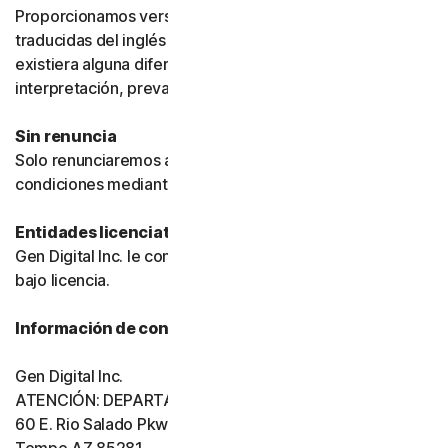
Proporcionamos versiones de estas condiciones
traducidas del inglés únicamente para su comodidad. Si
existiera alguna diferencia de significado o
interpretación, prevalecerá la versión en inglés.
Sin renuncia
Solo renunciaremos a una disposición de estas
condiciones mediante un documento firmado.
Entidades licenciatarias
Gen Digital Inc. le concede el software y los servicios
bajo licencia.
Información de contacto de Gen Digital
Gen Digital Inc.
ATENCIÓN: DEPARTAMENTO LEGAL
60 E. Rio Salado Pkwy, Ste 1000