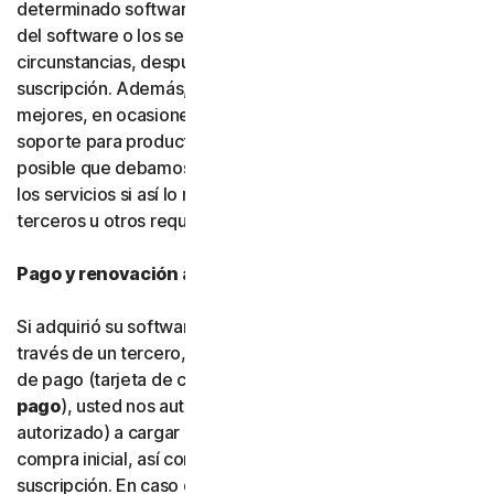
determinado software, servicios o funciones específicas
del software o los servicios. En determinadas
circunstancias, después de hacerlo, no podrá renovar su
suscripción. Además, para poder crear cosas nuevas y
mejores, en ocasiones debemos dejar de ofrecer
soporte para productos más antiguos. También es
posible que debamos modificar funciones del software y
los servicios si así lo requieren plataformas y software de
terceros u otros requisitos fuera de nuestro control.
Pago y renovación automática
Si adquirió su software directamente con nosotros y no a
través de un tercero, cuando nos facilite su información
de pago (tarjeta de crédito o débito u otro
tipo de
pago
), usted nos autoriza a nosotros (o a nuestro socio
autorizado) a cargar en su tipo de pago el importe de la
compra inicial, así como las renovaciones de la
suscripción. En caso de que proporcione y almacene más