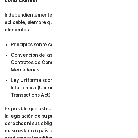
condiciones?
Independientemente de la legislación local que resulte
aplicable, siempre quedarán excluidos los siguientes
elementos:
Principios sobre conflicto de leyes.
Convención de las Naciones Unidas sobre los
Contratos de Compraventa Internacional de
Mercaderías.
Ley Uniforme sobre Transacciones de Información
Informática (Uniform Computer Information
Transactions Act).
Es posible que usted tenga otros derechos en virtud de
la legislación de su país. Este acuerdo no modifica sus
derechos ni sus obligaciones en virtud de la legislación
de su estado o país si dicha legislación no permite que se