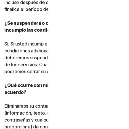
incluso después de cancelar la suscripción, hasta que
finalice el período de suscripción de pago.
¿Se suspenderá o cancelará mi suscripción si
incumplo las condiciones de este acuerdo?
Sí. Si usted incumple este acuerdo o cualquiera de las
condiciones adicionales que resulten aplicables,
deberemos suspender o finalizar su uso del software o
de los servicios. Cuando finalicemos dicho uso, también
podremos cerrar su cuenta.
¿Qué ocurre con mis datos una vez que finaliza este
acuerdo?
Eliminamos su contenido almacenado o respaldado
(información, texto, archivos, vínculos, imágenes,
contraseñas y cualquier otro material que nos
proporcione) de conformidad con nuestras políticas