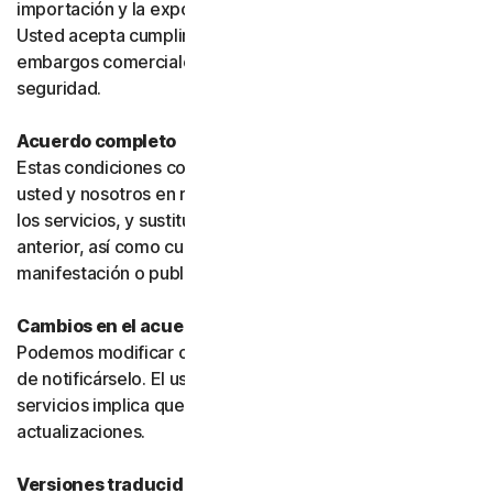
importación y la exportación puedan estar restringidas.
Usted acepta cumplir todas dichas leyes, incluidos los
embargos comerciales, las sanciones y los requisitos de
seguridad.
Acuerdo completo
Estas condiciones constituyen el acuerdo íntegro entre
usted y nosotros en relación con su uso del software y
los servicios, y sustituyen cualquier acuerdo o condición
anterior, así como cualquier otra comunicación,
manifestación o publicidad relacionada con ellos.
Cambios en el acuerdo
Podemos modificar o actualizar el acuerdo sin necesidad
de notificárselo. El uso continuado de los productos o
servicios implica que usted acepta dichos cambios o
actualizaciones.
Versiones traducidas