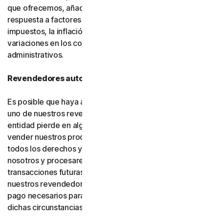
que ofrecemos, añadir nuevas funciones o como
respuesta a factores del mercado, como cambios en los
impuestos, la inflación, las fluctuaciones de divisas o
variaciones en los costos de infraestructura o
administrativos.
Revendedores autorizados
Es posible que haya adquirido su producto a través de
uno de nuestros revendedores autorizados. Si dicha
entidad pierde en algún momento la autorización para
vender nuestros productos, su suscripción (incluidos
todos los derechos y obligaciones) se transferirá a
nosotros y procesaremos directamente las
transacciones futuras. Usted consiente y autoriza a
nuestros revendedores a proporcionarnos los datos de
pago necesarios para procesar las transacciones en
dichas circunstancias.