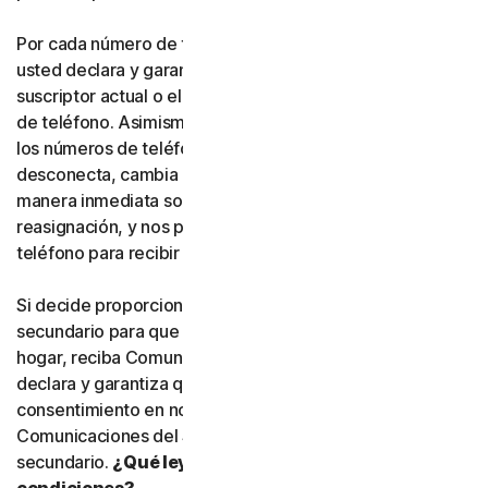
Por cada número de teléfono que nos proporcione,
usted declara y garantiza expresamente que es el
suscriptor actual o el usuario habitual de dicho número
de teléfono. Asimismo, usted acepta que, si alguno de
los números de teléfono que nos haya proporcionado se
desconecta, cambia o se reasigna, nos informará de
manera inmediata sobre dicha desconexión, cambio o
reasignación, y nos proporcionará un nuevo número de
teléfono para recibir Comunicaciones del Servicio.
Si decide proporcionar un número de teléfono
secundario para que otra persona, o un miembro de su
hogar, reciba Comunicaciones del Servicio, usted
declara y garantiza que está autorizado a otorgar el
consentimiento en nombre de dicha persona para recibir
Comunicaciones del Servicio en el número de teléfono
secundario.
¿Qué leyes de qué país se aplican a estas