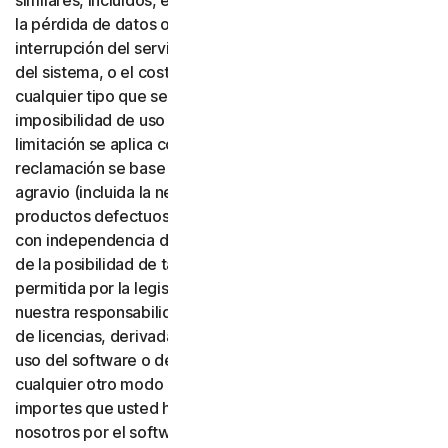
similares, incluidos, entre otros, la pérdida de beneficios,
la pérdida de datos o de fondo de comercio, la
interrupción del servicio, los daños informáticos o fallos
del sistema, o el coste de servicios sustitutos de
cualquier tipo que se deriven del uso o de la
imposibilidad de uso del software o de los servicios. Esta
limitación se aplica con independencia de que su
reclamación se base en una garantía, un contrato, un
agravio (incluida la negligencia), la responsabilidad por
productos defectuosos o cualquier otra teoría legal, y
con independencia de que Gen haya sido advertida o no
de la posibilidad de tales daños. En la máxima medida
permitida por la legislación aplicable, en ningún caso
nuestra responsabilidad total o la de nuestros emisores
de licencias, derivada del uso o de la imposibilidad de
uso del software o de los servicios, o relacionada de
cualquier otro modo con estas condiciones, superará los
importes que usted haya pagado o deba pagar a
nosotros por el software o los servicios aplicables