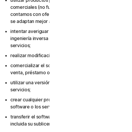
utilizar productos para consumidores con fines
comerciales (no fueron diseñados para ese uso y
contamos con ofertas para pequeñas empresas que
se adaptan mejor al entorno laboral);
intentar averiguar el código fuente, incluso mediante
ingeniería inversa o descompilación del software o los
servicios;
realizar modificaciones en el software o los servicios;
comercializar el software o los servicios, incluidos su
venta, préstamo o alquiler;
utilizar una versión pirateada del software o los
servicios;
crear cualquier producto o servicio basado en el
software o los servicios;
transferir el software o los servicios a otra persona,
incluida su sublicenciamiento o cesión;