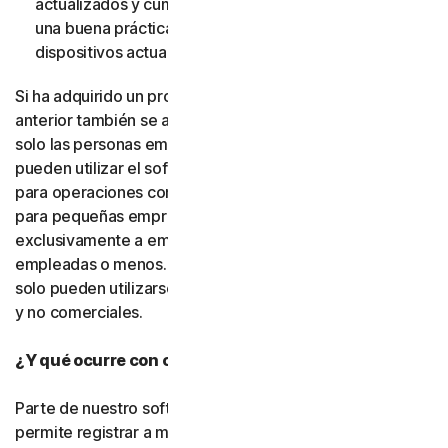
actualizados y cumplan dichos requisitos. (También es
una buena práctica de seguridad mantener sus
dispositivos actualizados).
Si ha adquirido un producto para pequeñas empresas, lo
anterior también se aplica. La única diferencia es que
solo las personas empleadas por la pequeña empresa
pueden utilizar el software y los servicios, y únicamente
para operaciones comerciales internas. Nuestras ofertas
para pequeñas empresas se conceden bajo licencia
exclusivamente a empresas con cincuenta personas
empleadas o menos. Los productos para consumidores
solo pueden utilizarse con fines personales, domésticos
y no comerciales.
¿Y qué ocurre con otras personas?
Parte de nuestro software o de nuestros servicios le
permite registrar a miembros de su familia, personas