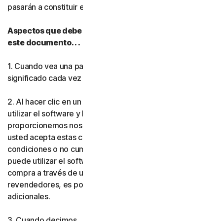
pasarán a constituir el
acuerdo
entre usted y nosotros.
Norton Antivirus Plus
Aspectos que debe tener en cuenta mientras lee
este documento. . .
Norton Mobile Security par
1. Cuando vea una palabra en
negrita
, tendrá el mismo
Norton Mobile Security par
significado cada vez que se utilice en este documento.
Privacidad
2. Al hacer clic en un botón de aceptación, instalar o
utilizar el software y los servicios (ya sea que los
proporcionemos nosotros o uno de nuestros socios),
Norton VPN
usted acepta estas condiciones. Si no acepta las
condiciones o no cumple las normas que establecen, no
Más Norton
puede utilizar el software ni los servicios. Si realizó la
compra a través de uno de nuestros socios o
revendedores, es posible que se le apliquen condiciones
adicionales.
3. Cuando decimos . .
Gen Digital,