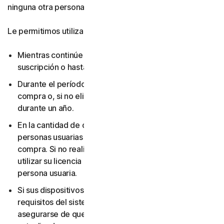
ninguna otra persona.
Le permitimos utilizar su licencia:
Mientras continúe pagando las tarifas aplicables a su
suscripción o hasta que la suscripción finalice.
Durante el período que haya elegido al realizar la
compra o, si no eligió una duración de suscripción,
durante un año.
En la cantidad de dispositivos y para la cantidad de
personas usuarias que haya elegido al realizar la
compra. Si no realizó ninguna elección, solo puede
utilizar su licencia en un dispositivo y para una sola
persona usuaria.
Si sus dispositivos y sistemas operativos cumplen los
requisitos del sistema. Es su responsabilidad
asegurarse de que sus dispositivos se mantengan