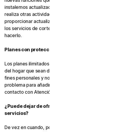
nuevas funciones que desarrollemos, usted acepta que
instalemos actualizaciones en segundo plano mientras
realiza otras actividades. También podemos
proporcionar actualizaciones para el software gratuito y
los servicios de cortesía, pero no estamos obligados a
hacerlo.
Planes con protección ilimitada de dispositivos
Los planes ilimitados cubren únicamente los dispositivos
del hogar que sean de su propiedad y se utilicen para
fines personales y no comerciales. Si tiene algún
problema para añadir un dispositivo, póngase en
contacto con Atención al cliente.
¿Puede dejar de ofrecerse el software o los
servicios?
De vez en cuando, podemos dejar de ofrecer o eliminar