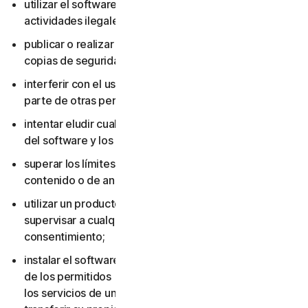
utilizar el software o los servicios para realizar
actividades ilegales;
publicar o realizar copias del software (excepto
copias de seguridad);
interferir con el uso del software o los servicios por
parte de otras personas;
intentar eludir cualquier medida de protección técnica
del software y los servicios;
superar los límites aplicables de almacenamiento de
contenido o de ancho de banda;
utilizar un producto multiusuario para rastrear o
supervisar a cualquier otra persona sin su
consentimiento;
instalar el software o los servicios en más dispositivos
de los permitidos (incluido no eliminar el software o
los servicios de un dispositivo antes de venderlo o