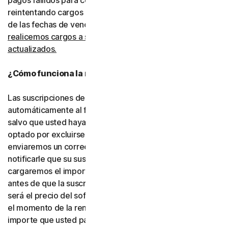
pagos fallidos para completar las transacciones, incluso
reintentando cargos rechazados mediante la extensión
de las fechas de vencimiento.
Usted consiente que
realicemos cargos a su tipo de pago utilizando los datos
actualizados.
¿Cómo funciona la renovación automática?
Las suscripciones de pago se renovarán
automáticamente al finalizar su período de vigencia,
salvo que usted haya decidido no inscribirse o haya
optado por excluirse de la renovación automática. Le
enviaremos un correo electrónico con antelación para
notificarle que su suscripción está próxima a renovarse y
cargaremos el importe a su tipo de pago hasta 35 días
antes de que la suscripción finalice. El importe cargado
será el precio del software o de los servicios vigente en
el momento de la renovación, que puede ser distinto del
importe que usted pagó originalmente. Es su