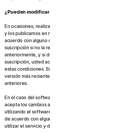
¿Pueden modificarse estas condiciones?
En ocasiones, realizamos cambios en estas condiciones
y los publicamos en nuestro sitio web. Si no está de
acuerdo con alguno de los cambios, puede no finalizar la
suscripción si no la renueva, según lo indicado
anteriormente, y si desinstala el software. Si renueva su
suscripción, usted acepta la versión más reciente de
estas condiciones. Si ha aceptado más de una versión, la
versión más reciente sustituirá a todas las versiones
anteriores.
En el caso del software y los servicios gratuitos, usted
acepta los cambios a estas condiciones al continuar
utilizando el software y los servicios gratuitos. Si no está
de acuerdo con alguno de los cambios, debe dejar de
utilizar el servicio y desinstalar el software gratuito.