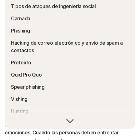
Tipos de ataques de ingeniería social
Carnada
Phishing
Hacking de correo electrónico y envío de spam a
contactos
Pretexto
Quid Pro Quo
Spear phishing
Vishing
Hunting
Hablamos mucho acerca de las
vulnerabilidades de
Farming
software
, y las versiones humanas de ellas son nuestras
emociones. Cuando las personas deben enfrentar