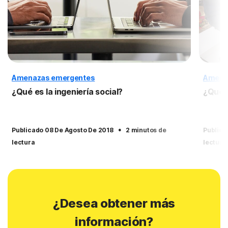
Amenazas emergentes
Amena
¿Qué es la ingeniería social?
¿Qué 
·
Publicado 08 De Agosto De 2018
2 minutos de
Publica
lectura
lectura
¿Desea obtener más
información?