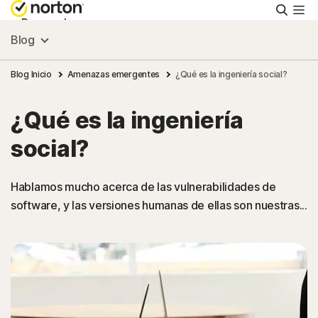
Busca
Personal
Blog
Pequeñas empresas
Blog Inicio
Amenazas emergentes
¿Qué es la ingeniería social?
¿Qué es la ingeniería
Recursos
social?
Soporte
Hablamos mucho acerca de las vulnerabilidades de
software, y las versiones humanas de ellas son nuestras...
Prueba gratis
Hispanoamérica
Iniciar sesión