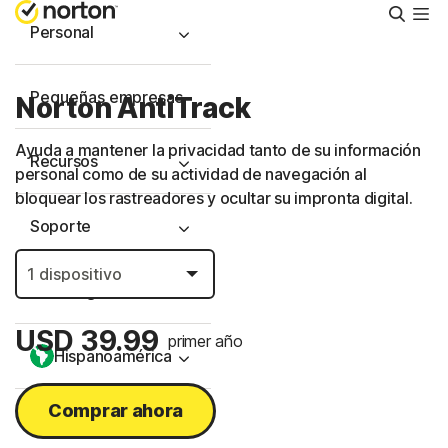
Busca
Personal
Pequeñas empresas
Norton AntiTrack
Ayuda a mantener la privacidad tanto de su información
Recursos
personal como de su actividad de navegación al
bloquear los rastreadores y ocultar su impronta digital.
Soporte
Prueba gratis
USD 39.99
primer año
Hispanoamérica
Comprar ahora
Iniciar sesión