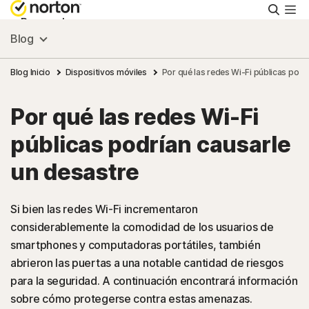
Busca
Personal
Blog
Pequeñas empresas
Blog Inicio
Dispositivos móviles
Por qué las redes Wi-Fi públicas podr
Por qué las redes Wi-Fi
Recursos
públicas podrían causarle
Soporte
un desastre
Prueba gratis
Si bien las redes Wi-Fi incrementaron
considerablemente la comodidad de los usuarios de
smartphones y computadoras portátiles, también
Hispanoamérica
abrieron las puertas a una notable cantidad de riesgos
para la seguridad. A continuación encontrará información
Iniciar sesión
sobre cómo protegerse contra estas amenazas.