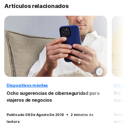
Artículos relacionados
Dispositivos móviles
Dispos
Ocho sugerencias de ciberseguridad para
Por qu
viajeros de negocios
causa
·
Publicado 08 De Agosto De 2018
2 minutos de
Publica
lectura
lectura