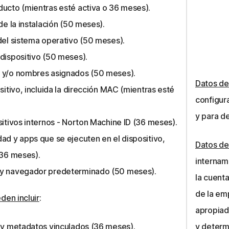
ucto (mientras esté activa o 36 meses).
de la instalación (50 meses).
del sistema operativo (50 meses).
dispositivo (50 meses).
 y/o nombres asignados (50 meses).
Datos de
sitivo, incluida la dirección MAC (mientras esté
configur
y para d
sitivos internos - Norton Machine ID (36 meses).
ad y apps que se ejecuten en el dispositivo,
Datos del
(36 meses).
internam
 y navegador predeterminado (50 meses).
la cuenta
de la em
den incluir
:
apropiado
s y metadatos vinculados (36 meses).
y determ