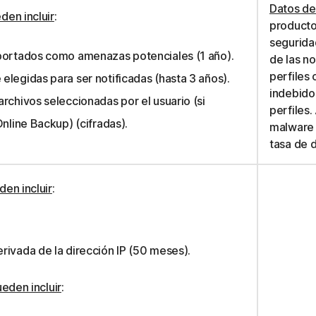
Datos de
den incluir
:
producto
seguridad
portados como amenazas potenciales (1 año).
de las no
perfiles 
legidas para ser notificadas (hasta 3 años).
indebido
rchivos seleccionadas por el usuario (si
perfiles.
Online Backup) (cifradas).
malware 
tasa de d
en incluir
:
ivada de la dirección IP (50 meses).
ueden incluir
: