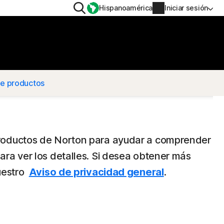
Buscar
Hispanoamérica
Iniciar sesión
POSITIVO
PRIVACIDAD
Norton VPN
de productos
 para
Información de cuenta
 para iOS™
Información de facturación
productos de Norton para ayudar a comprender
Renovar
ra ver los detalles. Si desea obtener más
nuestro
Aviso de privacidad general
.
Historial de pedidos
Escribe tu clave de producto