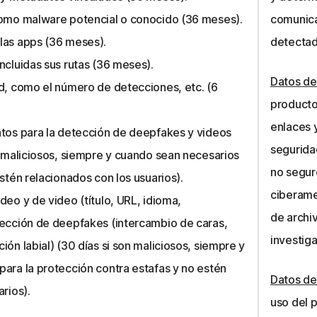
como malware potencial o conocido (36 meses).
comunica
las apps (36 meses).
detectad
ncluidas sus rutas (36 meses).
Datos de
d, como el número de detecciones, etc. (6
producto
enlaces 
atos para la detección de deepfakes y videos
seguridad
n maliciosos, siempre y cuando sean necesarios
no segur
stén relacionados con los usuarios).
ciberame
deo y de video (título, URL, idioma,
de archi
tección de deepfakes (intercambio de caras,
investig
ón labial) (30 días si son maliciosos, siempre y
ara la protección contra estafas y no estén
Datos del
rios).
uso del 