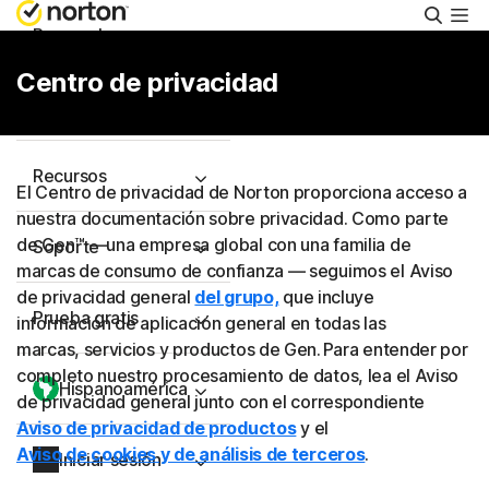
Busca
Personal
Centro de privacidad
Pequeñas empresas
Recursos
El Centro de privacidad de Norton proporciona acceso a
nuestra documentación sobre privacidad. Como parte
de Gen™ ―una empresa global con una familia de
Soporte
marcas de consumo de confianza ― seguimos el Aviso
de privacidad general
del grupo,
que incluye
Prueba gratis
información de aplicación general en todas las
marcas, servicios y productos de Gen. Para entender por
completo nuestro procesamiento de datos, lea el Aviso
Hispanoamérica
de privacidad general junto con el correspondiente
Aviso de privacidad de productos
y el
Aviso de cookies y de análisis de terceros
.
Iniciar sesión